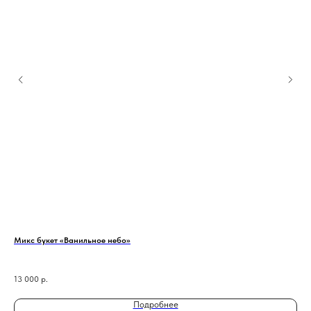
Микс букет «Ванильное небо»
Сбо
13 000
р.
3 1
Подробнее