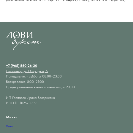
+7 (965) 860-26-20
Сыктывкар, ул. Огородная, 6
Понедельник - суббота, 08:00–23:00
Воскресение, 8:00–21:00
Предварительные заявки принимаем до 23:00
ИП Гаспарян Ирина Валериевна
ИНН 110102623959
Меню
Хиты