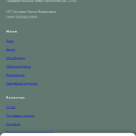
Предварительные заявки принимаем до 23:00
ИП Гаспарян Ирина Валериевна
ИНН 110102623959
Меню
Хиты
Акции
Монобукеты
Сборные букеты
Композиции
Свадебная подписка
Клиентам
О нас
Доставка и оплата
Контакты
Политика конфиденциальности