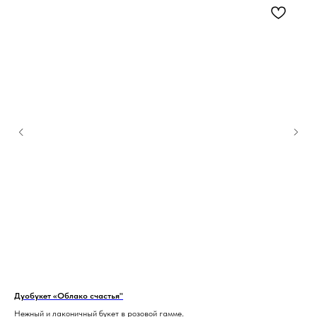
Дуобукет «Облако счастья"
Цве
Нежный и лаконичный букет в розовой гамме.