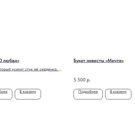
О любви»
Букет невесты «Мечта»
оторый усилит стук её сердечка. В
: гортензия, розы. * мы
.
5 500
р.
м за собой право в авторских
менять состав цветов, оставляя
бнее
В корзину
Подробнее
В корзину
 цветовую гамму и настроение,
емое букетом Это делается,
то мы тщательно отбираем цветы
 выбирая самые качественные
