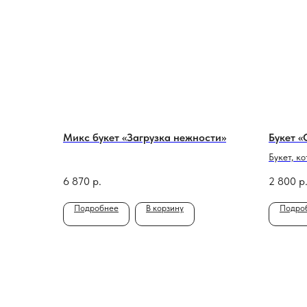
Микс букет «Загрузка нежности»
Букет «
Букет, к
составе 
6 870
р.
2 800
р
оставляе
букетах 
Подробнее
В корзину
Подро
при этом
передава
потому ч
в букет,
для вас