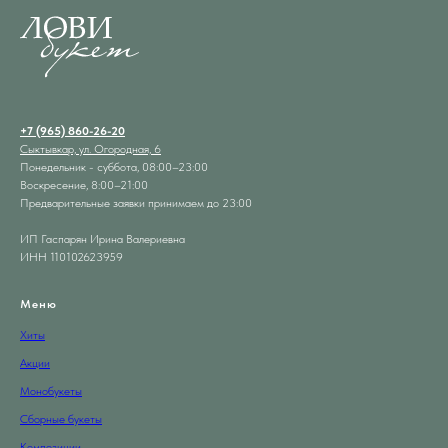
+7 (965) 860-26-20
Сыктывкар, ул. Огородная, 6
Понедельник - суббота, 08:00–23:00
Воскресение, 8:00–21:00
Предварительные заявки принимаем до 23:00
ИП Гаспарян Ирина Валериевна
ИНН 110102623959
Меню
Хиты
Акции
Монобукеты
Сборные букеты
Композиции